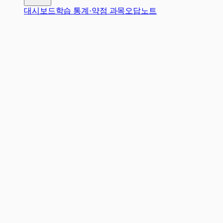
대시보드
학습 통계·약점 과목
오답노트