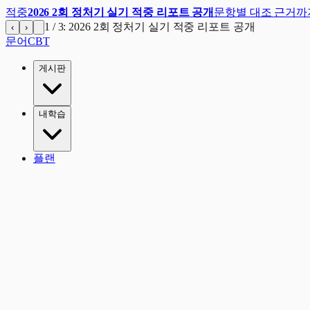
적중
2026 2회 정처기 실기 적중 리포트 공개
문항별 대조 근거까
1
/
3
:
2026 2회 정처기 실기 적중 리포트 공개
‹
›
문어
CBT
게시판
내학습
플랜